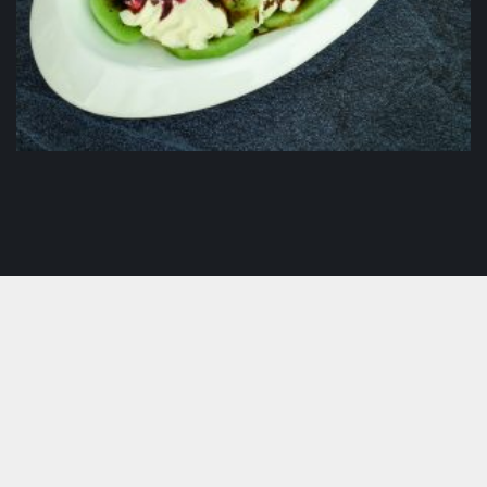
Voćna salata
4.00
KM