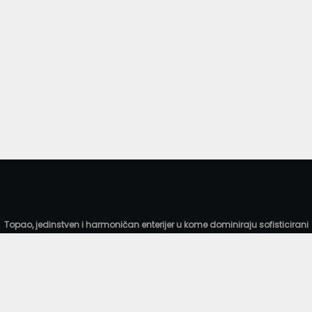
Topao, jedinstven i harmoničan enterijer u kome dominiraju sofisticirani
detalji omogućava gostima komforan boravak, prijatnu atmosferu i
pravi uvod u gastronomski doživljaj kao lični pečat našeg šefa kuhinje i
njegovog tima. Njihova pažljivo odabrana jela čine jednistvenu ponudu
internacionalne kuhinje sa dodirom tradicionalnih specijaliteta našeg