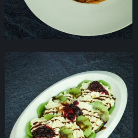
Špageti Bolognese
6.00
KM