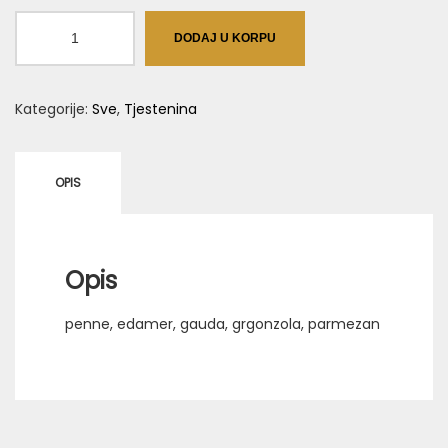
Penne
DODAJ U KORPU
s
4
Kategorije:
Sve
,
Tjestenina
vrste
sira
količina
OPIS
Opis
penne, edamer, gauda, grgonzola, parmezan