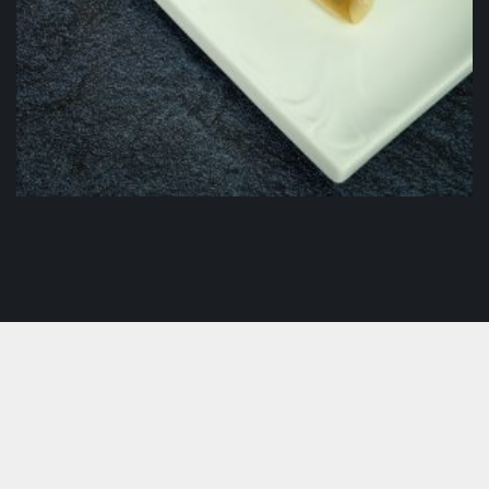
Palačinak
2.50
KM