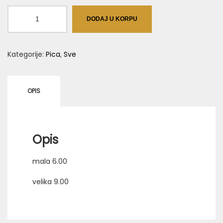
Losos
DODAJ U KORPU
količina
Kategorije:
Pica
,
Sve
OPIS
Opis
mala 6.00
velika 9.00