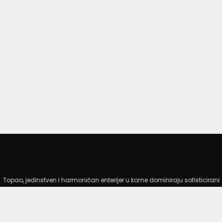
Topao, jedinstven i harmoničan enterijer u kome dominiraju sofisticirani
detalji omogućava gostima komforan boravak, prijatnu atmosferu i
pravi uvod u gastronomski doživljaj kao lični pečat našeg šefa kuhinje i
njegovog tima. Njihova pažljivo odabrana jela čine jednistvenu ponudu