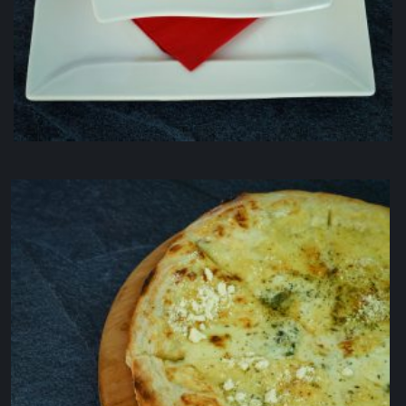
Teleća čorba
3.50
KM