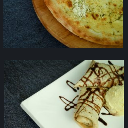
4 vrste sira
8.00
KM