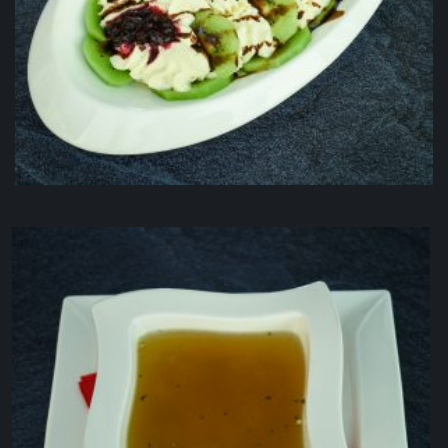
Voćna salata
4.00
KM