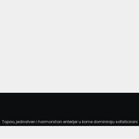
Topao, jedinstven i harmoničan enterijer u kome dominiraju sofisticirani
detalji omogućava gostima komforan boravak, prijatnu atmosferu i