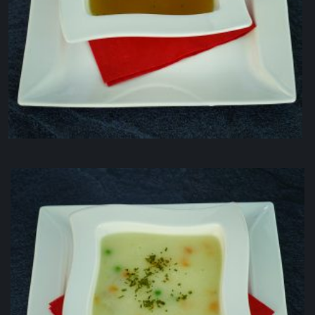
Bistra goveđa supa
3.00
KM