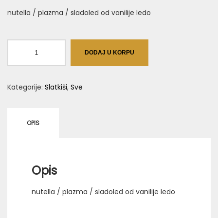
nutella / plazma / sladoled od vanilije ledo
Palačinak
DODAJ U KORPU
količina
Kategorije:
Slatkiši
,
Sve
OPIS
Opis
nutella / plazma / sladoled od vanilije ledo