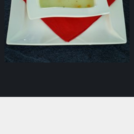
Begova čorba
3.50
KM