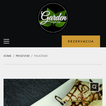
REZERVACIJA
HOME
PROIZVODI
PALAČINAK