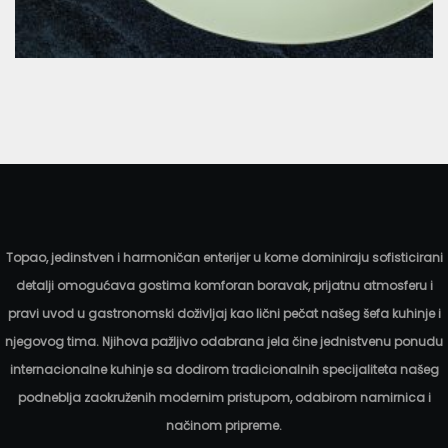
Vegetarijanska
6.00
KM
Topao, jedinstven i harmoničan enterijer u kome dominiraju sofisticirani
detalji omogućava gostima komforan boravak, prijatnu atmosferu i
pravi uvod u gastronomski doživljaj kao lični pečat našeg šefa kuhinje i
njegovog tima. Njihova pažljivo odabrana jela čine jednistvenu ponudu
internacionalne kuhinje sa dodirom tradicionalnih specijaliteta našeg
podneblja zaokruženih modernim pristupom, odabirom namirnica i
načinom pripreme.