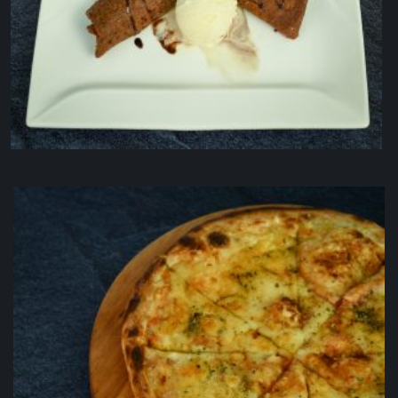
Čokoladni palačinak
4.00
KM