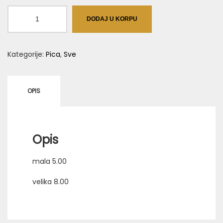
Goveđi
DODAJ U KORPU
Pršut
količina
Kategorije:
Pica
,
Sve
OPIS
Opis
mala 5.00
velika 8.00