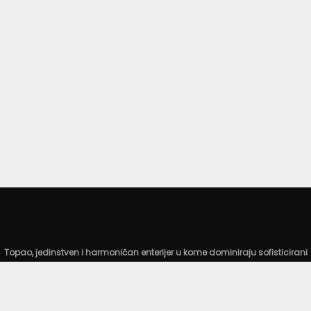
Topao, jedinstven i harmoničan enterijer u kome dominiraju sofisticirani
detalji omogućava gostima komforan boravak, prijatnu atmosferu i
pravi uvod u gastronomski doživljaj kao lični pečat našeg šefa kuhinje i
njegovog tima. Njihova pažljivo odabrana jela čine jednistvenu ponudu