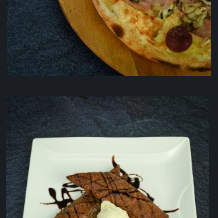
Miješana
5.00
KM