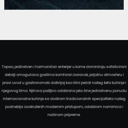
Teleća čorba
3.50
KM
Topao, jedinstven i harmoničan enterijer u kome dominiraju sofisticirani
detalji omogućava gostima komforan boravak, prijatnu atmosferu i
pravi uvod u gastronomski doživljaj kao lični pečat našeg šefa kuhinje i
njegovog tima. Njihova pažljivo odabrana jela čine jednistvenu ponudu
internacionalne kuhinje sa dodirom tradicionalnih specijaliteta našeg
podneblja zaokruženih modernim pristupom, odabirom namirnica i
načinom pripreme.