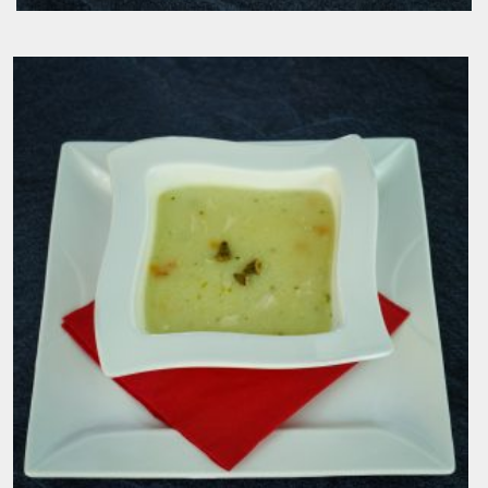
Bistra goveđa supa
3.00
KM