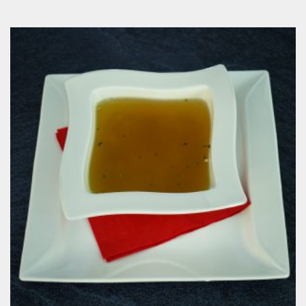
Begova čorba
3.50
KM