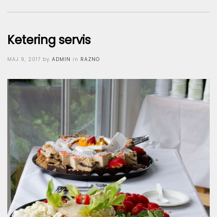
Ketering servis
Posted
MAJ 9, 2017
by
ADMIN
in
RAZNO
on