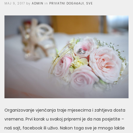
Posted
MAJ 9, 2017
by
ADMIN
in
PRIVATNI DOGAĐAJI
,
SVE
on
Organizovanje vjenčanja traje mjesecima i zahtjeva dosta
vremena. Prvi korak u svakoj pripremi je da nas posjetite –
naš sajt, facebook ili uživo. Nakon toga sve je mnogo lakše