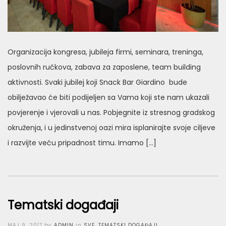
Organizacija kongresa, jubileja firmi, seminara, treninga,
poslovnih ručkova, zabava za zaposlene, team building
aktivnosti. Svaki jubilej koji Snack Bar Giardino bude
obilježavao će biti podijeljen sa Vama koji ste nam ukazali
povjerenje i vjerovali u nas. Pobjegnite iz stresnog gradskog
okruženja, i u jedinstvenoj oazi mira isplanirajte svoje ciljeve
i razvijte veću pripadnost timu. Imamo […]
Tematski događaji
Posted
MAJ 9, 2017
by
ADMIN
in
SVE
,
TEMATSKI DOGAĐAJI