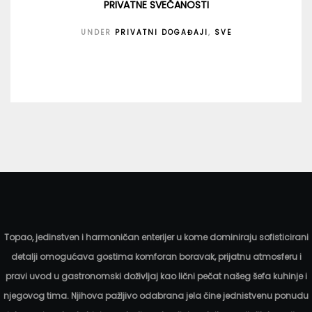
PRIVATNE SVEČANOSTI
UNDER
PRIVATNI DOGAĐAJI
,
SVE
Topao, jedinstven i harmoničan enterijer u kome dominiraju sofisticirani
detalji omogućava gostima komforan boravak, prijatnu atmosferu i
pravi uvod u gastronomski doživljaj kao lični pečat našeg šefa kuhinje i
njegovog tima. Njihova pažljivo odabrana jela čine jednistvenu ponudu