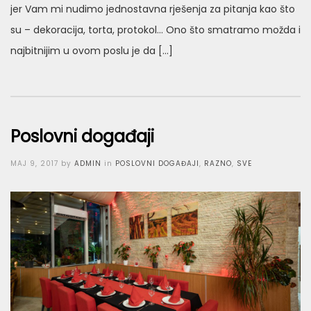
jer Vam mi nudimo jednostavna rješenja za pitanja kao što
su – dekoracija, torta, protokol… Ono što smatramo možda i
najbitnijim u ovom poslu je da […]
Poslovni događaji
Posted
MAJ 9, 2017
by
ADMIN
in
POSLOVNI DOGAĐAJI
,
RAZNO
,
SVE
on